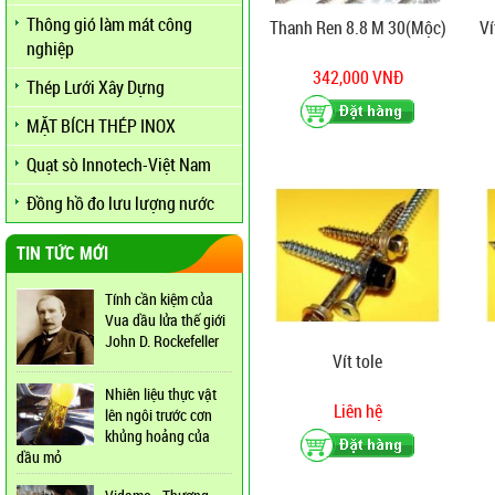
Thông gió làm mát công
Thanh Ren 8.8 M 30(Mộc)
Ví
nghiệp
342,000 VNĐ
Thép Lưới Xây Dựng
MẶT BÍCH THÉP INOX
Quạt sò Innotech-Việt Nam
Đồng hồ đo lưu lượng nước
TIN TỨC MỚI
Tính cần kiệm của
Vua dầu lửa thế giới
John D. Rockefeller
Vít tole
Nhiên liệu thực vật
Liên hệ
lên ngôi trước cơn
khủng hoảng của
dầu mỏ