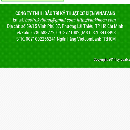
CÔNG TY TNHH BẢO TRÌ KỸ THUẬT CƠ ĐIỆN VINAFANS
Email:
baotri.kythuat@gmail.com
;
http://vankhinen.com,
Địa chỉ: số 59/15 Vĩnh Phú 37, Phường Lái Thiêu, TP. Hồ Chí Minh
Tel/Zalo: 0786583272, 0913771002, ,MST: 3703413493
STK: 0071002265241 Ngân hàng Vietcombank TP.HCM
Copyright 2014 by quat