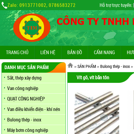
Zalo: 0913771002, 0786583272
Hỗ trợ trực tuyến:
TRANG CHỦ
LIÊN HỆ
BẢN ĐỒ
CẨM NANG
HƯ
»
SẢN PHẨM
»
Bulong thép - inox
»
DANH MỤC SẢN PHẨM
Vít gõ, vít bắn tôn
Sắt, thép xây dựng
Van công nghiệp
QUẠT CÔNG NGHIỆP
Van điều khiển điện - khí nén
Bulong thép - inox
Máy bơm công nghiệp