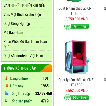
VAN BI ĐIỀU KHIỂN KHÍ NÉN
Quạt ly tâm thấp áp CNF-
Q
LT-5500
Van, Mặt Bích và phụ kiện
8,750,000 VNĐ
Quạt Công Nghiệp
Mũ Bảo Hiểm
Phân Phối Mũ Bảo Hiểm Toàn
Quốc
Quạt sò Innotech-Việt Nam
THỐNG KÊ TRUY CẬP
Đang online:
101
Quạt ly tâm thấp áp CNF-
Q
LT-1500
Hôm nay:
1965
2,562,000 VNĐ
Tổng truy cập:
33,437,450
Tổng sản phẩm:
4719