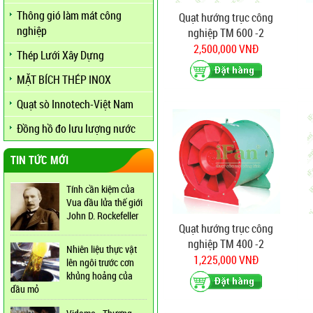
Thông gió làm mát công
Quạt hướng trục công
nghiệp
nghiệp TM 600 -2
2,500,000 VNĐ
Thép Lưới Xây Dựng
MẶT BÍCH THÉP INOX
Quạt sò Innotech-Việt Nam
Đồng hồ đo lưu lượng nước
TIN TỨC MỚI
Tính cần kiệm của
Vua dầu lửa thế giới
John D. Rockefeller
Quạt hướng trục công
nghiệp TM 400 -2
Nhiên liệu thực vật
1,225,000 VNĐ
lên ngôi trước cơn
khủng hoảng của
dầu mỏ