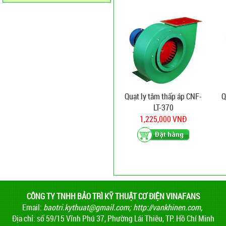
Quạt ly tâm thấp áp CNF-
Q
LT-370
1,225,000 VNĐ
CÔNG TY TNHH BẢO TRÌ KỸ THUẬT CƠ ĐIỆN VINAFANS
Email:
baotri.kythuat@gmail.com
;
http://vankhinen.com,
Địa chỉ: số 59/15 Vĩnh Phú 37, Phường Lái Thiêu, TP. Hồ Chí Minh