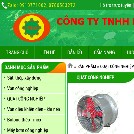
Zalo: 0913771002, 0786583272
Hỗ trợ trực tuyến:
TRANG CHỦ
LIÊN HỆ
BẢN ĐỒ
CẨM NANG
HƯ
»
SẢN PHẨM
»
QUẠT CÔNG NGHIỆP
DANH MỤC SẢN PHẨM
QUẠT CÔNG NGHIỆP
Sắt, thép xây dựng
Van công nghiệp
QUẠT CÔNG NGHIỆP
Van điều khiển điện - khí nén
Bulong thép - inox
Máy bơm công nghiệp