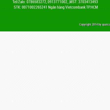
Tel/Zalo: 0786583272, 0913771002, ,MST: 3703413493
STK: 0071002265241 Ngân hàng Vietcombank TP.HCM
Copyright 2014 by quat