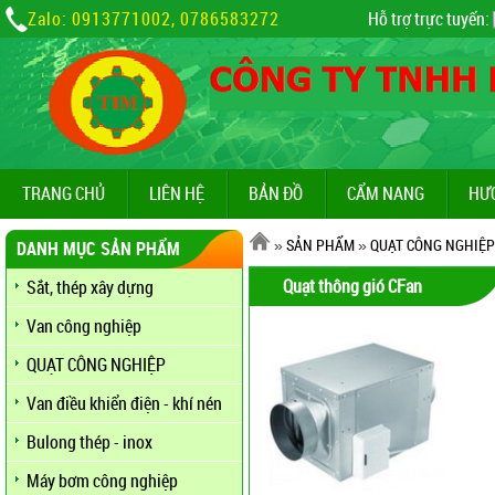
Zalo: 0913771002, 0786583272
Hỗ trợ trực tuyến:
TRANG CHỦ
LIÊN HỆ
BẢN ĐỒ
CẨM NANG
HƯ
»
SẢN PHẨM
»
QUẠT CÔNG NGHIỆP
DANH MỤC SẢN PHẨM
Quạt thông gió CFan
Sắt, thép xây dựng
Van công nghiệp
QUẠT CÔNG NGHIỆP
Van điều khiển điện - khí nén
Bulong thép - inox
Máy bơm công nghiệp