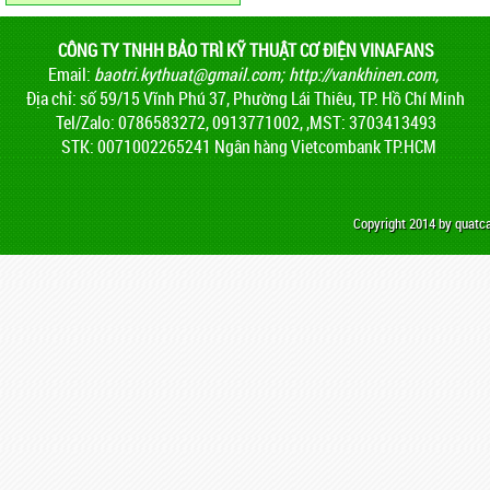
CÔNG TY TNHH BẢO TRÌ KỸ THUẬT CƠ ĐIỆN VINAFANS
Email:
baotri.kythuat@gmail.com
;
http://vankhinen.com,
Địa chỉ: số 59/15 Vĩnh Phú 37, Phường Lái Thiêu, TP. Hồ Chí Minh
Tel/Zalo: 0786583272, 0913771002, ,MST: 3703413493
STK: 0071002265241 Ngân hàng Vietcombank TP.HCM
Copyright 2014 by quat