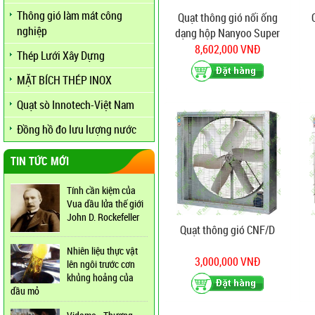
Thông gió làm mát công
Quạt thông gió nối ống
nghiệp
dạng hộp Nanyoo Super
silence DPT25-76C
8,602,000 VNĐ
Thép Lưới Xây Dựng
MẶT BÍCH THÉP INOX
Quạt sò Innotech-Việt Nam
Đồng hồ đo lưu lượng nước
TIN TỨC MỚI
Tính cần kiệm của
Vua dầu lửa thế giới
John D. Rockefeller
Quạt thông gió CNF/D
Nhiên liệu thực vật
3,000,000 VNĐ
lên ngôi trước cơn
khủng hoảng của
dầu mỏ