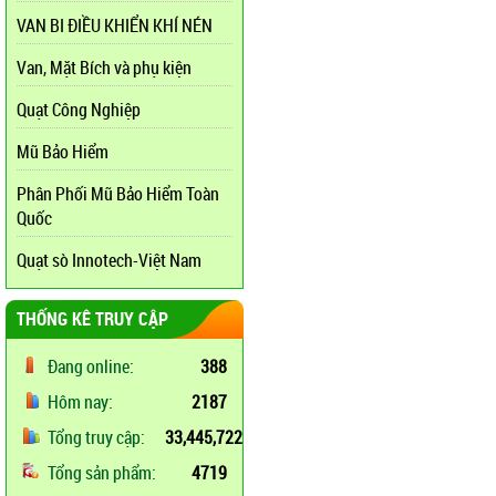
VAN BI ĐIỀU KHIỂN KHÍ NÉN
Van, Mặt Bích và phụ kiện
Quạt Công Nghiệp
Mũ Bảo Hiểm
Phân Phối Mũ Bảo Hiểm Toàn
Quốc
Quạt sò Innotech-Việt Nam
THỐNG KÊ TRUY CẬP
Đang online:
388
Hôm nay:
2187
Tổng truy cập:
33,445,722
Tổng sản phẩm:
4719