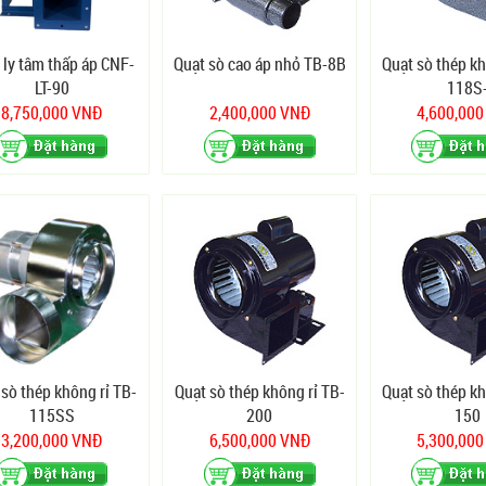
 ly tâm thấp áp CNF-
Quạt sò cao áp nhỏ TB-8B
Quạt sò thép kh
LT-90
118S
8,750,000 VNĐ
2,400,000 VNĐ
4,600,00
 sò thép không rỉ TB-
Quạt sò thép không rỉ TB-
Quạt sò thép kh
115SS
200
150
3,200,000 VNĐ
6,500,000 VNĐ
5,300,00