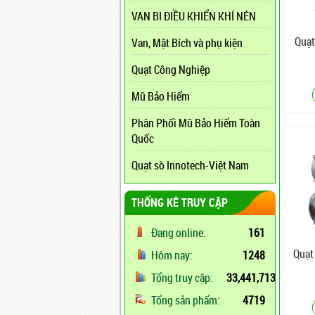
VAN BI ĐIỀU KHIỂN KHÍ NÉN
Quạt
Van, Mặt Bích và phụ kiện
Quạt Công Nghiệp
Mũ Bảo Hiểm
Phân Phối Mũ Bảo Hiểm Toàn
Quốc
Quạt sò Innotech-Việt Nam
THỐNG KÊ TRUY CẬP
Đang online:
161
Quạt
Hôm nay:
1248
Tổng truy cập:
33,441,713
Tổng sản phẩm:
4719