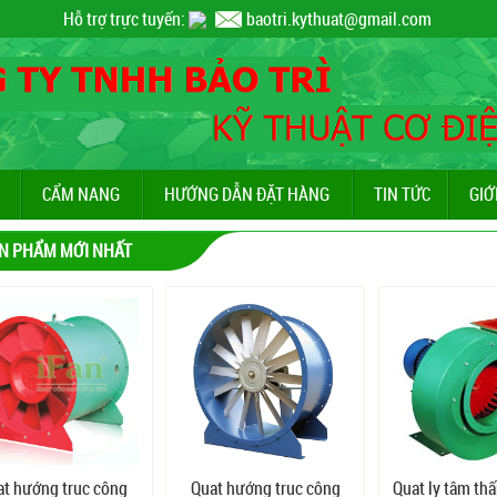
Hỗ trợ trực tuyến:
baotri.kythuat@gmail.com
CẨM NANG
HƯỚNG DẪN ĐẶT HÀNG
TIN TỨC
GIỚ
N PHẨM MỚI NHẤT
ạt hướng trục công
Quạt hướng trục công
Quạt ly tâm th