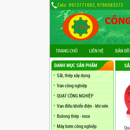
Zalo: 0913771002, 0786583272
TRANG CHỦ
LIÊN HỆ
BẢN ĐỒ
DANH MỤC SẢN PHẨM
SẢ
Sắt, thép xây dựng
Van công nghiệp
QUẠT CÔNG NGHIỆP
Van điều khiển điện - khí nén
Bulong thép - inox
Máy bơm công nghiệp
Qu