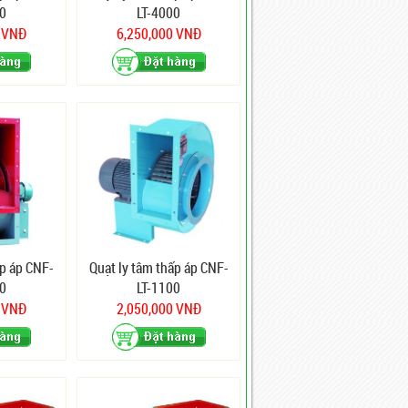
0
LT-4000
0 VNĐ
6,250,000 VNĐ
ấp áp CNF-
Quạt ly tâm thấp áp CNF-
0
LT-1100
0 VNĐ
2,050,000 VNĐ