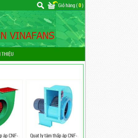
Giỏ hàng (
0
)
I THIỆU
ấp áp CNF-
Quạt ly tâm thấp áp CNF-