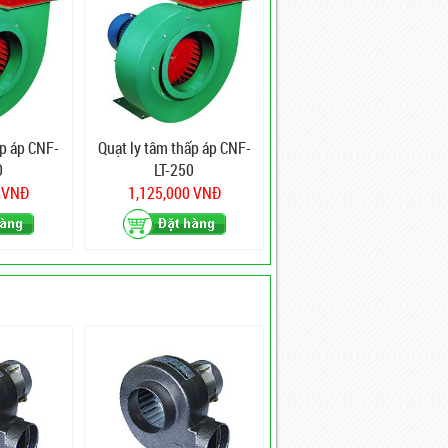
ấp áp CNF-
Quạt ly tâm thấp áp CNF-
0
LT-250
0 VNĐ
1,125,000 VNĐ