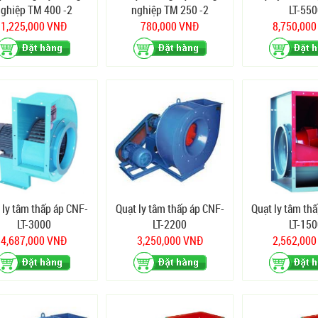
nghiệp TM 400 -2
nghiệp TM 250 -2
LT-550
1,225,000 VNĐ
780,000 VNĐ
8,750,00
 ly tâm thấp áp CNF-
Quạt ly tâm thấp áp CNF-
Quạt ly tâm th
LT-3000
LT-2200
LT-150
4,687,000 VNĐ
3,250,000 VNĐ
2,562,00