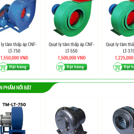
 ly tâm thấp áp CNF-
Quạt ly tâm thấp áp CNF-
Quạt ly tâm th
LT-750
LT-550
LT-37
1,550,000 VNĐ
1,500,000 VNĐ
1,225,00
N PHẨM NỔI BẬT