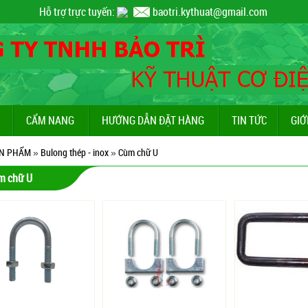
Hỗ trợ trực tuyến:
baotri.kythuat@gmail.com
CẨM NANG
HƯỚNG DẪN ĐẶT HÀNG
TIN TỨC
GIỚ
N PHẨM
»
Bulong thép - inox
»
Cùm chữ U
m chữ U