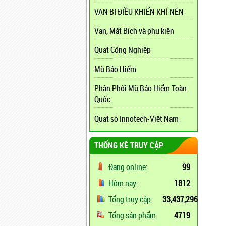
VAN BI ĐIỀU KHIỂN KHÍ NÉN
Van, Mặt Bích và phụ kiện
Quạt Công Nghiệp
Mũ Bảo Hiểm
Phân Phối Mũ Bảo Hiểm Toàn
Quốc
Quạt sò Innotech-Việt Nam
THỐNG KÊ TRUY CẬP
Đang online:
99
Hôm nay:
1812
Tổng truy cập:
33,437,296
Tổng sản phẩm:
4719