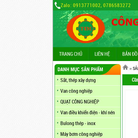
Zalo: 0913771002, 0786583272
TRANG CHỦ
LIÊN HỆ
BẢN ĐỒ
»
SẢ
DANH MỤC SẢN PHẨM
Cù
Sắt, thép xây dựng
Van công nghiệp
QUẠT CÔNG NGHIỆP
Van điều khiển điện - khí nén
Bulong thép - inox
Máy bơm công nghiệp