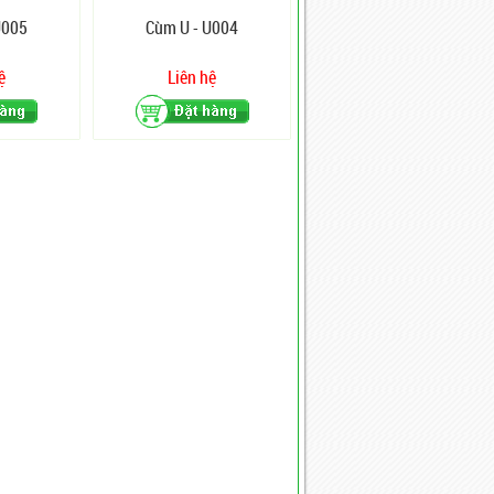
U005
Cùm U - U004
ệ
Liên hệ