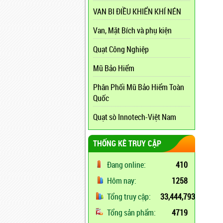
VAN BI ĐIỀU KHIỂN KHÍ NÉN
Van, Mặt Bích và phụ kiện
Quạt Công Nghiệp
Mũ Bảo Hiểm
Phân Phối Mũ Bảo Hiểm Toàn
Quốc
Quạt sò Innotech-Việt Nam
THỐNG KÊ TRUY CẬP
Đang online:
410
Hôm nay:
1258
Tổng truy cập:
33,444,793
Tổng sản phẩm:
4719