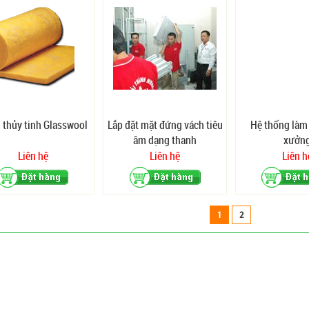
 thủy tinh Glasswool
Lắp đặt mặt đứng vách tiêu
Hệ thống làm
âm dạng thanh
xưởn
Liên hệ
Liên hệ
Liên h
1
2