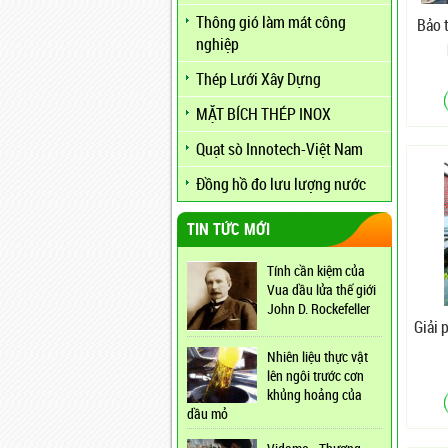
Thông gió làm mát công
Bảo 
nghiệp
Thép Lưới Xây Dựng
MẶT BÍCH THÉP INOX
Quạt sò Innotech-Việt Nam
Đồng hồ đo lưu lượng nước
TIN TỨC MỚI
Tính cần kiệm của
Vua dầu lửa thế giới
John D. Rockefeller
Giải 
Nhiên liệu thực vật
lên ngôi trước cơn
khủng hoảng của
dầu mỏ