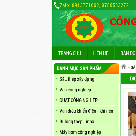
Zalo: 0913771002, 0786583272
TRANG CHỦ
LIÊN HỆ
BẢN ĐỒ
»
SẢ
DANH MỤC SẢN PHẨM
DỊ
Sắt, thép xây dựng
Van công nghiệp
QUẠT CÔNG NGHIỆP
Van điều khiển điện - khí nén
Bulong thép - inox
Máy bơm công nghiệp