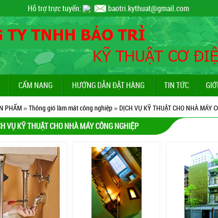
Hỗ trợ trực tuyến:
baotri.kythuat@gmail.com
CẨM NANG
HƯỚNG DẪN ĐẶT HÀNG
TIN TỨC
GIỚ
N PHẨM
»
Thông gió làm mát công nghiệp
»
DỊCH VỤ KỸ THUẬT CHO NHÀ MÁY 
CH VỤ KỸ THUẬT CHO NHÀ MÁY CÔNG NGHIỆP