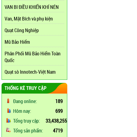
VAN BI ĐIỀU KHIỂN KHÍ NÉN
Van, Mặt Bích và phụ kiện
Quạt Công Nghiệp
Mũ Bảo Hiểm
Phân Phối Mũ Bảo Hiểm Toàn
Quốc
Quạt sò Innotech-Việt Nam
THỐNG KÊ TRUY CẬP
Đang online:
189
Hôm nay:
699
Tổng truy cập:
33,438,255
Tổng sản phẩm:
4719