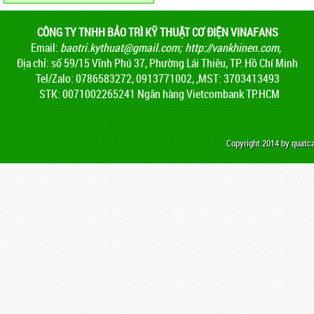
CÔNG TY TNHH BẢO TRÌ KỸ THUẬT CƠ ĐIỆN VINAFANS
Email:
baotri.kythuat@gmail.com
;
http://vankhinen.com,
Địa chỉ: số 59/15 Vĩnh Phú 37, Phường Lái Thiêu, TP. Hồ Chí Minh
Tel/Zalo: 0786583272, 0913771002, ,MST: 3703413493
STK: 0071002265241 Ngân hàng Vietcombank TP.HCM
Copyright 2014 by quat