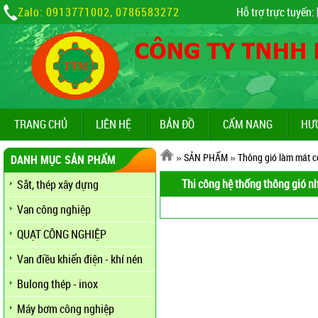
Zalo: 0913771002, 0786583272
Hỗ trợ trực tuyến:
TRANG CHỦ
LIÊN HỆ
BẢN ĐỒ
CẨM NANG
HƯ
»
SẢN PHẨM
»
Thông gió làm mát c
DANH MỤC SẢN PHẨM
Thi công hệ thống thông gió n
Sắt, thép xây dựng
Van công nghiệp
QUẠT CÔNG NGHIỆP
Van điều khiển điện - khí nén
Bulong thép - inox
Máy bơm công nghiệp